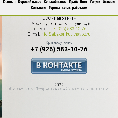
Главная
Коровий навоз
Конский навоз
Прайс-Лист
Услуги
Отзывы
Контакты
Города где мы работаем
ООО «Навоз №1»
г.
Абакан
,
Центральная улица, 8
Телефон:
+7 (926) 583-10-76
E-mail:
info@abakan.kupitnavoz.ru
Круглосуточно
+7 (926) 583-10-76
2022
© «Навоз №1» - Продажа навоза в Абакане по низким ценам!