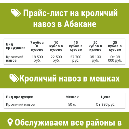
Прайс-лист на кроличий
навоз в Абакане
7 кубов
10
15
20
25
Вид
в
кубов в
кубов в
кубов в
кубов в
продукции
кузове
кузове
кузове
кузове
кузове
Кроличий
18 500
22 500
27 700
35 100
От 38
навоз
руб.
руб.
руб.
руб.
000 руб.
Кроличий навоз в мешках
Вид продукции
Мешок
Цена
Кроличий навоз
50 л.
От 380 руб.
Обслуживаем все районы в